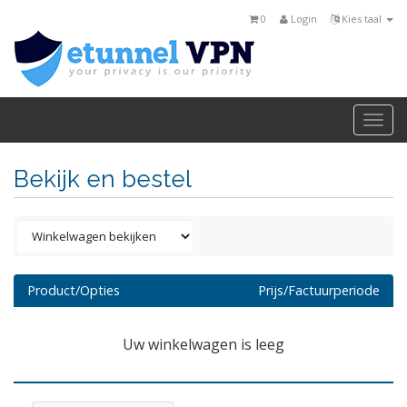
0
Login
Kies taal
Togg
navi
Bekijk en bestel
Product/Opties
Prijs/Factuurperiode
Uw winkelwagen is leeg