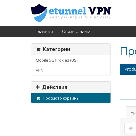
Главная
Связь с нами
Пр
Категории
Mobile 5G Proxies (US)
Produ
VPN
Действия
Просмотр корзины
Ap